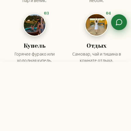
пар и веник.
небом.
03
04
Купель
Отдых
Горячее фурако или
Самовар, чай и тишина в
холодная купель.
комнате отдыха.
5,0
★★★★★
Забронировать
271 отзыв на Яндексе · 2 часа от Москвы
Повторяйте круг столько раз, сколько захочется.
Между заходами, чайная и сенная комнаты, чтобы
перевести дух.
Забронировать СПА