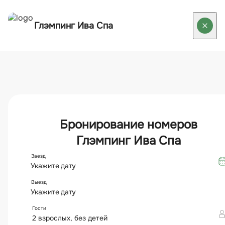
Отельный комфорт на природе
в Туле с русской душой
ГЛЭМПИНГ С
ТЕРМАЛЬНЫМ
СПА
подогреваемым уличным
бассейном и русской баней
Бассейн и Завтраки включены